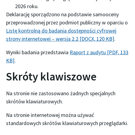
2026 roku
.
Deklarację sporządzono na podstawie samooceny
przeprowadzonej przez podmiot publiczny w oparciu o
Listę kontrolną do badania dostępności cyfrowej
strony internetowej – wersja 2.2 [DOCX, 120 KB]
.
Wyniki badania przedstawia
Raport z audytu [PDF, 133
KB]
.
Skróty klawiszowe
Na stronie nie zastosowano żadnych specjalnych
skrótów klawiaturowych.
Na stronie internetowej można używać
standardowych skrótów klawiaturowych przeglądarki.